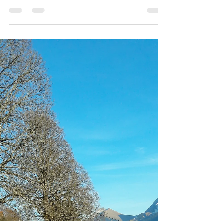
Acherierä
I wihs, i Zytä vo Wirtschaftszämebrüch u C. würde
ni mit ühser Aktion nid vihl Ufseh erregä aber i ha
troztdem früd, das mir, der Vater u...