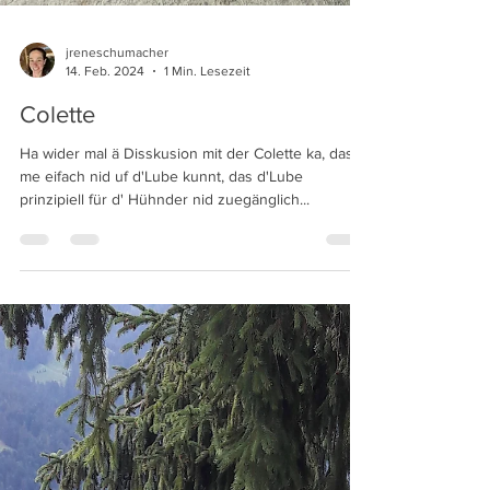
jreneschumacher
14. Feb. 2024
1 Min. Lesezeit
Colette
Ha wider mal ä Disskusion mit der Colette ka, das
me eifach nid uf d'Lube kunnt, das d'Lube
prinzipiell für d' Hühnder nid zuegänglich...