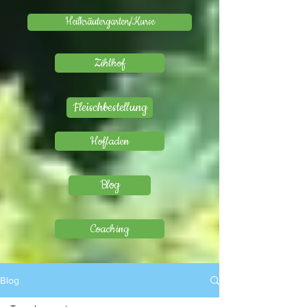
Heilkräutergarten/Kurse
Zihlhof
Fleischbestellung
Hofladen
Blog
Coaching
Blog