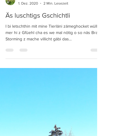
I wihs scho…mit Wulläsockä u Wulläpullover würsch
sofort schreeg aguget…de würsch automatisch zu
da Grüenä oder der Alternativszenä...
Jrene Schumacher
1. Dez. 2020
2 Min. Lesezeit
Äs luschtigs Gschichtli
I bi letschthin mit mine Tierläni zämeghocket wüll
mer hi z Gfüehl cha es we mal nötig o so näs Brain-
Storming z mache villicht gäbi das...