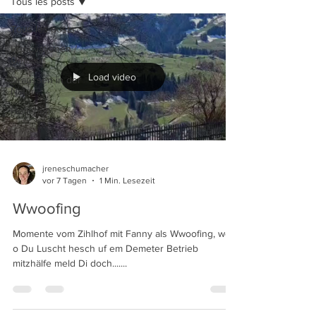
Tous les posts
Tous les posts
Renovationen /
Umbau
Load video
Draussen in der
Natur
Hofleben
jreneschumacher
vor 7 Tagen
1 Min. Lesezeit
Wwoofing
Momente vom Zihlhof mit Fanny als Wwoofing, wett
o Du Luscht hesch uf em Demeter Betrieb
mitzhälfe meld Di doch.......