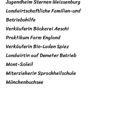
Jugendheim Sternen Weissenburg
Landwirtschaftliche Familien-und
Betriebshilfe
Verkäuferin Bäckerei Aeschi
Praktikum Farm England
Verkäuferin Bio-Laden Spiez
Landwirtin auf Demeter Betrieb
Mont-Soleil
Miterzieherin Sprachheilschule
Münchenbuchsee
Bewirtschaftung Familien Betrieb
Prêles mit Tieren
Aufbau und Führen von zwei
Hofladen
Kurse und Vermitteln von