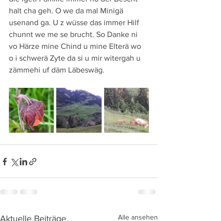
halt cha geh. O we da mal Minigä 
usenand ga. U z wüsse das immer Hilf 
chunnt we me se brucht. So Danke ni 
vo Härze mine Chind u mine Elterä wo 
o i schwerä Zyte da si u mir witergah u 
zämmehi uf däm Läbeswäg.
Alle ansehen
Aktuelle Beiträge