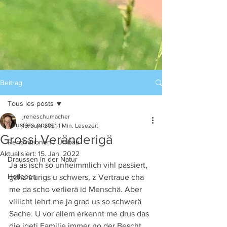
Beitrag
Tous les posts
jreneschumacher
Tous les posts
16. Juni 2021
1 Min. Lesezeit
Grossi Veränderigä
Renovationen / Umbau
Aktualisiert:
15. Jan. 2022
Draussen in der Natur
Ja äs isch so unheimmlich vihl passiert, 
Hofleben
ganz trurigs u schwers, z Vertraue cha 
me da scho verlierä id Menschä. Aber 
villicht lehrt me ja grad us so schwerä 
Sache. U vor allem erkennt me drus das 
die igeti Familie immer no der Bescht 